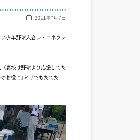
2021年7月7日
投
稿
日
らい少年野球大会レ・コネクシ
児（高校は野球より応援してた
のお役に1ミリでもたてた